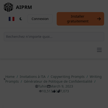
AIPRM
Installer
Connexion
gratuitement
Open
Home
/
Invitations à l’IA
/
Copywriting Prompts
/
Writing
Prompts
/
Générateur de Politique de Confidentialité
/
Tuhin
March 9, 2023
10,513
0
7,073