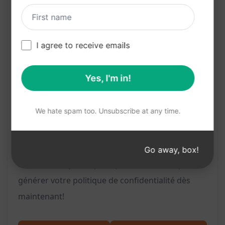
Offre une solution pratique et fiable pour les
propriétaires de sites web de toutes tailles
Avec ce prompt, vous pouvez désormais créer
I agree to receive emails
rapidement une politique de confidentialité
adaptée à votre site web, vous permettant de
Yes, I'm in!
respecter les normes de Google AdSense et de
renforcer la confiance des utilisateurs en matière
We hate spam too. Unsubscribe at any time.
de confidentialité. C'est l'outil parfait pour
simplifier un processus souvent fastidieux et
crucial pour tout site web en ligne. Cliquez sur le
Go away, box!
bouton "Essayez ce prompt sur ChatGPT" pour
générer votre politique de confidentialité dès
maintenant!