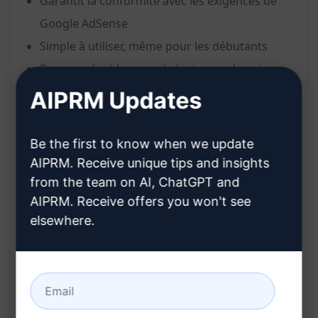
Garantit la conformité avec les exigences de
Google AdSense
Simple à utiliser, même pour les débutants
Personnalisable pour s'adapter aux besoins
spécifiques de votre site
AIPRM Updates
Avantages :
Be the first to know when we update
AIPRM. Receive unique tips and insights
Économise du temps et des efforts dans la
from the team on AI, ChatGPT and
rédaction manuelle d'une politique de
AIPRM. Receive offers you won't see
confidentialité
elsewhere.
Assure la conformité légale de votre site web,
en particulier pour Google AdSense
Réduit les risques juridiques potentiels liés à
une politique de confidentialité incorrecte