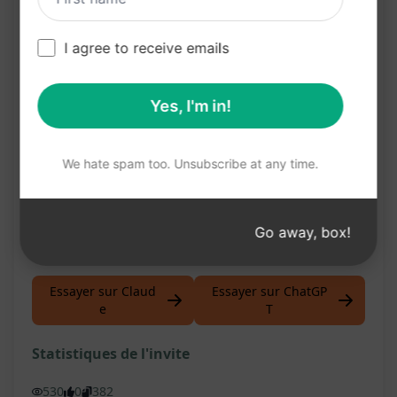
une communication claire et concise
Simplifiez la gestion de vos documents en
I agree to receive emails
éliminant le superflu
Cet outil révolutionnaire vous permet d'optimiser
Yes, I'm in!
votre flux de travail en éliminant les distractions
et en mettant en valeur l'essence même de vos
We hate spam too. Unsubscribe at any time.
textes. Essayez-le dès maintenant sur ChatGPT
pour découvrir la puissance de ce prompt "AI
Go away, box!
Content Bypass 95%"!
Essayer sur Claud
Essayer sur ChatGP
e
T
Statistiques de l'invite
530
0
382