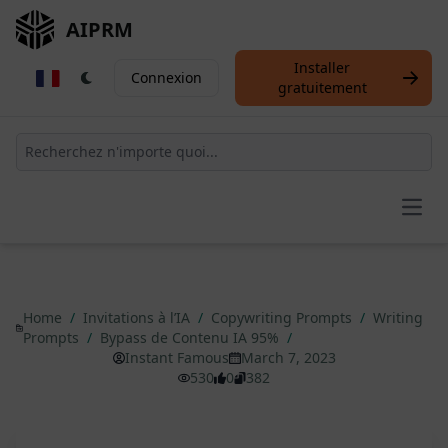
AIPRM
Installer
Connexion
gratuitement
Open
Home
/
Invitations à l’IA
/
Copywriting Prompts
/
Writing
Prompts
/
Bypass de Contenu IA 95%
/
Instant Famous
March 7, 2023
530
0
382