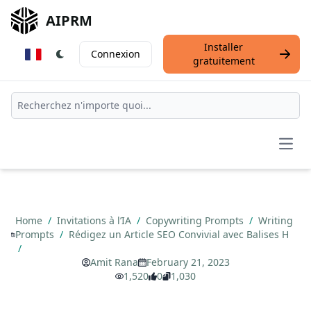
AIPRM
Installer
Connexion
gratuitement
Open
Home
/
Invitations à l’IA
/
Copywriting Prompts
/
Writing
Prompts
/
Rédigez un Article SEO Convivial avec Balises H
/
Amit Rana
February 21, 2023
1,520
0
1,030