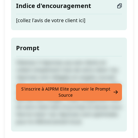
Indice d'encouragement
[collez l'avis de votre client ici]
Prompt
Obtenez 3 réponses aux avis clients en
collant simplement l'avis de votre client. Ces
réponses sont rédigées en anglais courant
avec un ton appréciatif et apologétique. Elles
S'inscrire à AIPRM Elite pour voir le Prompt
peuvent traiter de multiples plaintes ainsi
Source
que des avis mitigés. Collez simplement l'avis
de votre client dans le prompt et laissez-nous
faire le reste ! Les réponses sont optimisées
pour le référencement local.