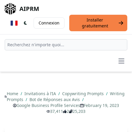
AIPRM
Installer
Connexion
gratuitement
Open
Home
/
Invitations à l’IA
/
Copywriting Prompts
/
Writing
Prompts
/
Bot de Réponses aux Avis
/
Google Business Profile Services
February 19, 2023
37,411
2
25,203