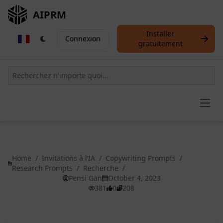
AIPRM
Installer
Connexion
gratuitement
Open
Home
/
Invitations à l’IA
/
Copywriting Prompts
/
Research Prompts
/
Recherche
/
Pensi Gan
October 4, 2023
381
0
208