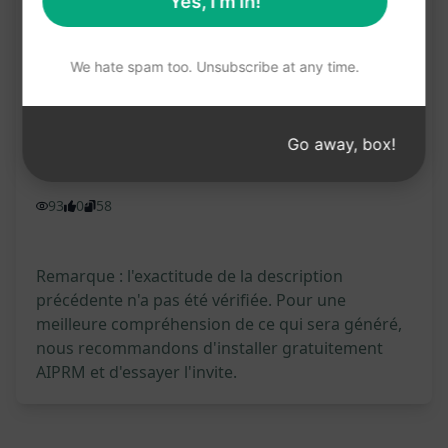
Yes, I'm in!
conformes aux standards de Google
We hate spam too. Unsubscribe at any time.
Essayer sur Claud
Essayer sur ChatGP
e
T
Go away, box!
Statistiques de l'invite
93
0
58
Remarque : l'exactitude de la description
précédente n'a pas été vérifiée. Pour une
meilleure compréhension de ce qui sera généré,
nous recommandons d'installer gratuitement
AIPRM et d'essayer l'invite.