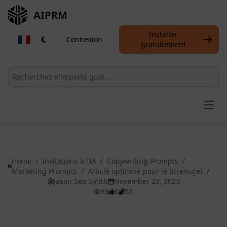
AIPRM
Installer
Connexion
gratuitement
Open
Home
/
Invitations à l’IA
/
Copywriting Prompts
/
Marketing Prompts
/
Article optimisé pour le titre/sujet
/
Jason Seo Smith
November 23, 2023
93
0
58