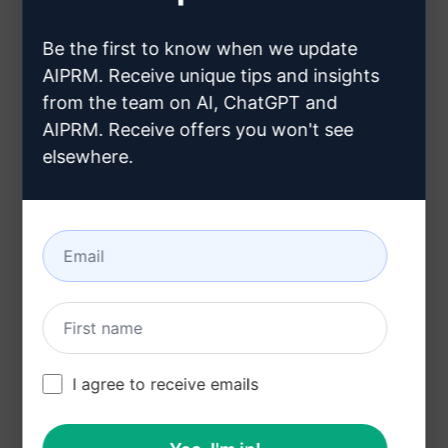
performance en ligne
Contenu optimisé pour une meilleure visibilité
Be the first to know when we update
AIPRM. Receive unique tips and insights
et une plus grande portée
from the team on AI, ChatGPT and
Augmentation du trafic qualifié et de la
AIPRM. Receive offers you won't see
conversion sur le site
elsewhere.
Avantages:
Amélioration du classement dans les moteurs
de recherche
Augmentation du trafic organique
Contenu optimisé pour une meilleure visibilité
en ligne
Stratégie SEO avancée pour stimuler la
I agree to receive emails
conversion
Réalisation d'articles de haute qualité