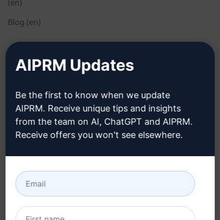
(en)
Blog (en)
JURIDIQUE
TÉLÉCHARGER
AIPRM Updates
Politique de
Comment installer
confidentialité (en)
Be the first to know when we update
Google Chrome
AIPRM. Receive unique tips and insights
Politique d'utilisation
Microsoft Edge
from the team on AI, ChatGPT and AIPRM.
acceptable (en)
Receive offers you won't see elsewhere.
Conditions d'utilisation
(en)
Termes relatifs aux
extensions de navigateur
(en)
Conditions de