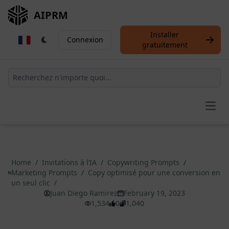
AIPRM
Installer
Connexion
gratuitement
Open
Home
/
Invitations à l’IA
/
Copywriting Prompts
/
Marketing Prompts
/
Copy optimisé pour une conversion en
un seul clic
/
Juan Diego Ramirez
February 19, 2023
1,534
0
1,040