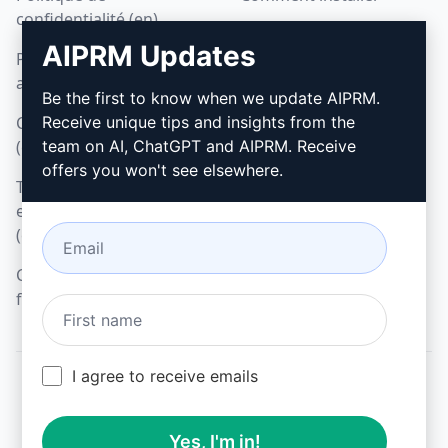
confidentialité (en)
Google Chrome
AIPRM Updates
Politique d'utilisation
Microsoft Edge
acceptable (en)
Be the first to know when we update AIPRM.
Conditions d'utilisation
Receive unique tips and insights from the
(en)
team on AI, ChatGPT and AIPRM. Receive
offers you won't see elsewhere.
Termes relatifs aux
extensions de navigateur
(en)
Conditions de
facturation (en)
I agree to receive emails
© 2026
All logos, trademarks, and registered trademarks are the
Yes, I'm in!
property of their respective owners.