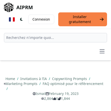
AIPRM
Installer
Connexion
gratuitement
Open
Home
/
Invitations à l’IA
/
Copywriting Prompts
/
Marketing Prompts
/
FAQ optimisé pour le référencement
/
Ismail
February 19, 2023
2,864
0
1,844