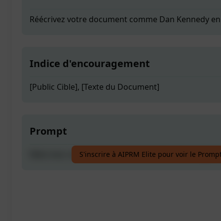
Réécrivez votre document comme Dan Kennedy en u
Indice d'encouragement
[Public Cible], [Texte du Document]
Prompt
Réécrivez votre document comme Dan Kennedy en u
S'inscrire à AIPRM Elite pour voir le Promp