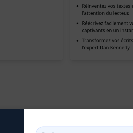
Réinventez vos textes
l'attention du lecteur.
Réécrivez facilement v
captivants en un instan
Transformez vos écrits
l'expert Dan Kennedy.
atGPT: