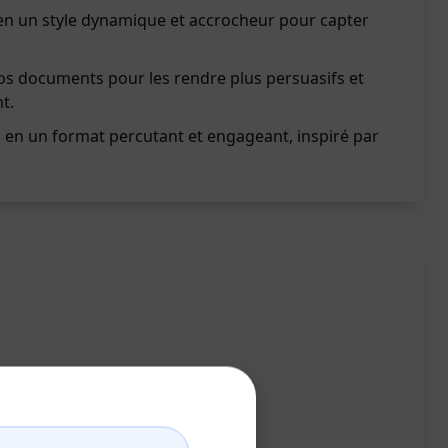
 en un style dynamique et accrocheur pour capter
os documents pour les rendre plus persuasifs et
t.
 en un format percutant et engageant, inspiré par