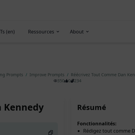
Ts (en)
Ressources
About
ing Prompts
/
Improve Prompts
/
Réécrivez Tout Comme Dan Ke
350
0
234
n Kennedy
Résumé
Fonctionnalités:
Rédigez tout comme D