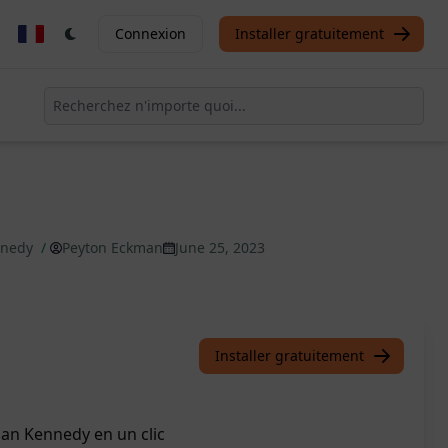
Connexion
Installer gratuitement
nnedy
/
Peyton Eckman
June 25, 2023
Installer gratuitement
an Kennedy en un clic