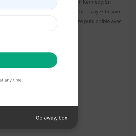
persuasif, similaire à celui de Dan Kennedy. En
style distinctif de Dan Kennedy. Que vous ayez besoin
rompt vous permet de captiver votre public cible avec
t any time.
Go away, box!