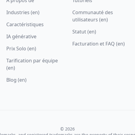
A propos de
Tutoriels
Industries (en)
Communauté des
utilisateurs (en)
Caractéristiques
Statut (en)
IA générative
Facturation et FAQ (en)
Prix Solo (en)
Tarification par équipe
(en)
Blog (en)
© 2026
ademarks, and registered trademarks are the property of their resp