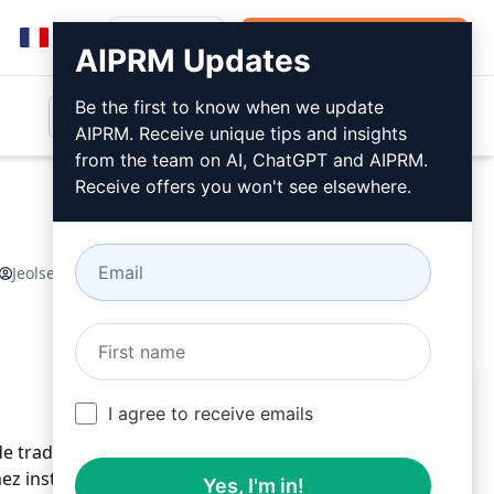
Connexion
Installer gratuitement
AIPRM Updates
Be the first to know when we update
AIPRM. Receive unique tips and insights
from the team on AI, ChatGPT and AIPRM.
Receive offers you won't see elsewhere.
Jeolsenara
September 13, 2023
Installer gratuitement
I agree to receive emails
 traduire facilement du coréen vers l'anglais en
mez instantanément des textes entiers, des phrases
Yes, I'm in!