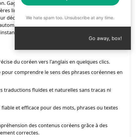
n. Gagnez du temps et de l'efficacité dans vos
ières linguistiques, que des solutions rapides.
 découvrir la simplicité et l'efficacité de ce
We hate spam too. Unsubscribe at any time.
utomatisée. Convertissez sans effort les textes
instant. Optez pour une traduction fluide et précise
Go away, box!
écise du coréen vers l'anglais en quelques clics.
e pour comprendre le sens des phrases coréennes en
es traductions fluides et naturelles sans tracas ni
 fiable et efficace pour des mots, phrases ou textes
mpréhension des contenus coréens grâce à des
uement correctes.