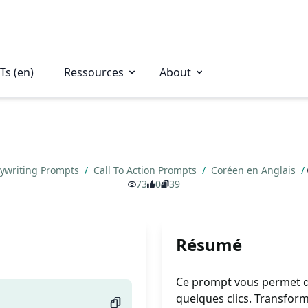
Ts (en)
Ressources
About
ywriting Prompts
/
Call To Action Prompts
/
Coréen en Anglais
/
73
0
39
Résumé
Ce prompt vous permet de
quelques clics. Transfor