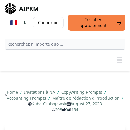
AIPRM
Installer
Connexion
gratuitement
Open
Home
/
Invitations à l’IA
/
Copywriting Prompts
/
Accounting Prompts
/
Maître de rédaction d'introduction
/
Kuba Czubajewski
August 27, 2023
203
0
154