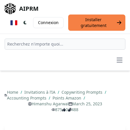
AIPRM
Installer
Connexion
gratuitement
Open
Home
/
Invitations à l’IA
/
Copywriting Prompts
/
Accounting Prompts
/
Points Amazon
/
Himanshu Agarwal
March 25, 2023
875
0
488