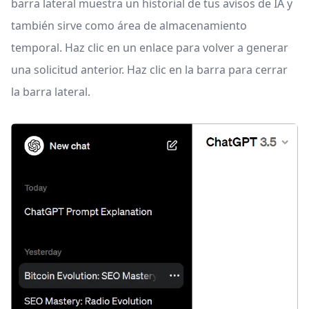
barra lateral muestra un historial de tus avisos de IA y
también sirve como área de almacenamiento
temporal. Haz clic en un enlace para volver a generar
una solicitud anterior. Haz clic en la barra para cerrar
la barra lateral.