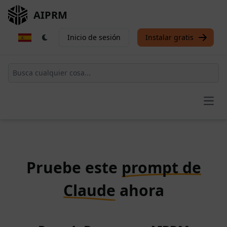
AIPRM
Inicio de sesión
Instalar gratis
Open
Pruebe este
prompt de
Claude
ahora