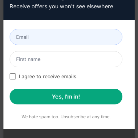
Microsoft Edge
(en)
Receive offers you won't see elsewhere.
Condiciones de uso (en)
Términos de las
extensiones del
navegador (en)
Condiciones de
facturación (en)
I agree to receive emails
Yes, I'm in!
© 2026
All logos, trademarks, and registered trademarks are the
property of their respective owners.
AIPRM and other related brand names are registered
We hate spam too. Unsubscribe at any time.
trademarks and are protected by international trademark
laws.
Registered trademarks include USPTO 97778465, 97866052