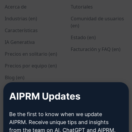
Acerca de
Tutoriales
Industrias (en)
Comunidad de usuarios
(en)
Características
Estado (en)
IA Generativa
Facturación y FAQ (en)
Precios en solitario (en)
Precios por equipo (en)
Blog (en)
AIPRM Updates
LEGAL
DESCARGAR
Política de privacidad
Cómo instalar
Be the first to know when we update
(en)
AIPRM. Receive unique tips and insights
Google Chrome
from the team on AI, ChatGPT and AIPRM.
Política de uso aceptable