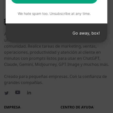
ESTOS ENLACES PUEDEN RESULTARLE ÚTILES
We hate spam too. Unsubscribe at any time.
AIPRM
Go away, box!
AIPRM es una herramienta de gestión de prompts y
una biblioteca de prompts impulsada por la
comunidad. Realice tareas de marketing, ventas,
operaciones, productividad y atención al cliente en
minutos con prompts listos para usar en ChatGPT,
Claude, Gemini, Midjourney, GPT Image y muchos más.
Creado para pequeñas empresas. Con la confianza de
grandes compañías.
EMPRESA
CENTRO DE AYUDA