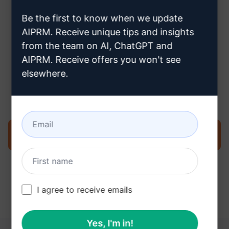
crear una cuenta Claude
Be the first to know when we update
AIPRM. Receive unique tips and insights
from the team on AI, ChatGPT and
AIPRM. Receive offers you won't see
Paso 3 : Utiliza el Prompt en tu
elsewhere.
Claude
Pruebe ahora en Claude
I agree to receive emails
Yes, I'm in!