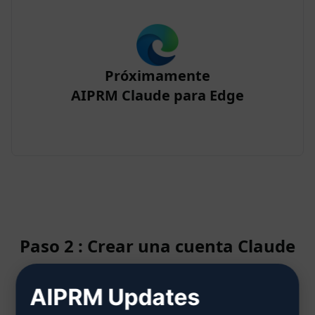
Próximamente
AIPRM Claude para Edge
Paso 2 : Crear una cuenta Claude
AIPRM Updates
Haga clic aquí para saber cómo