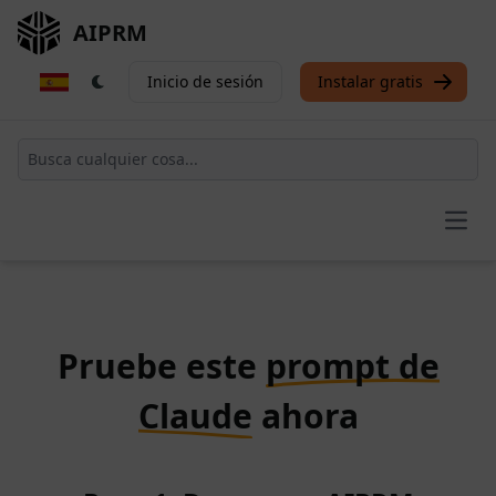
AIPRM
Inicio de sesión
Instalar gratis
Open
Pruebe este
prompt de
Claude
ahora