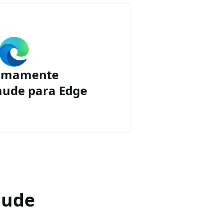
imamente
aude para Edge
aude