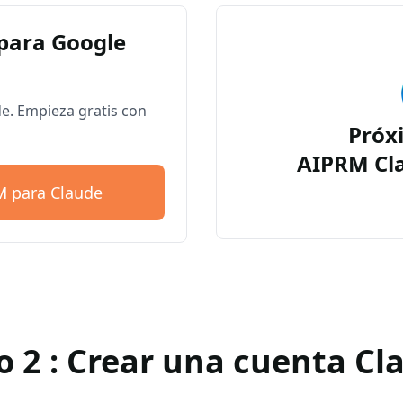
para Google
. Empieza gratis con
Próx
AIPRM Cl
M para Claude
o 2 : Crear una cuenta Cl