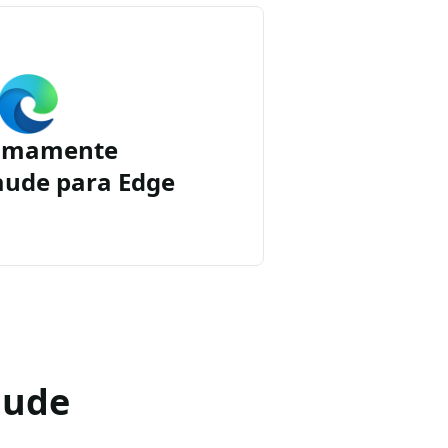
imamente
aude para Edge
aude