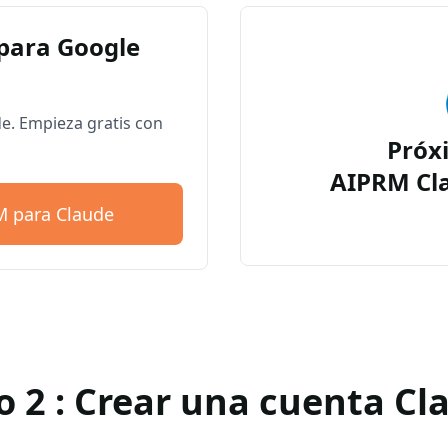
para Google
. Empieza gratis con
Próx
AIPRM Cl
M para Claude
o 2 : Crear una cuenta Cl