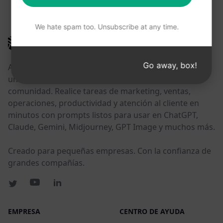
ESTOS ENLACES PUEDEN RESULTARLE ÚTILES
We hate spam too. Unsubscribe at any time.
AIPRM
Go away, box!
AIPRM es una herramienta de gestión de prompts y
una biblioteca de prompts impulsada por la
comunidad. Realice tareas de marketing, ventas,
operaciones, productividad y atención al cliente en
minutos con prompts listos para usar en ChatGPT,
Claude, Gemini, Midjourney, GPT Image y muchos más.
Creado para pequeñas empresas. Con la confianza de
grandes compañías.
EMPRESA
CENTRO DE AYUDA