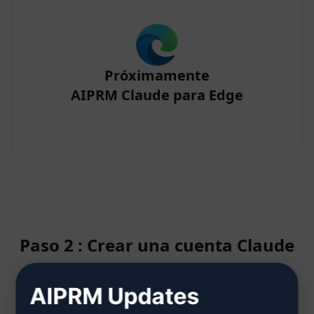
Próximamente
AIPRM Claude para Edge
Paso 2 : Crear una cuenta Claude
AIPRM Updates
Haga clic aquí para saber cómo