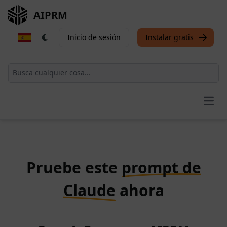
AIPRM
Inicio de sesión
Instalar gratis
Open
Pruebe este
prompt de
Claude
ahora