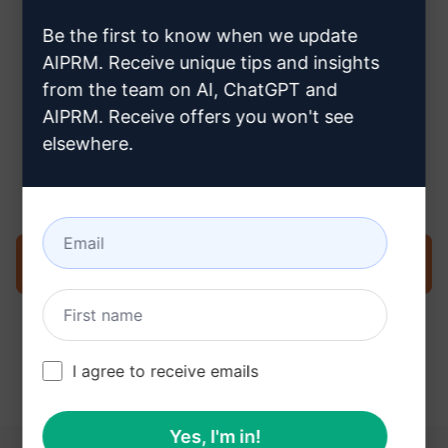
crear una cuenta Claude
Be the first to know when we update
AIPRM. Receive unique tips and insights
from the team on AI, ChatGPT and
AIPRM. Receive offers you won't see
Paso 3 : Utiliza el Prompt en tu
elsewhere.
Claude
Pruebe ahora en Claude
I agree to receive emails
Yes, I'm in!