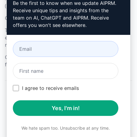
Microsoft Edge
Be the first to know when we update AIPRM.
(en)
Receive unique tips and insights from the
Condiciones de uso (en)
team on AI, ChatGPT and AIPRM. Receive
offers you won't see elsewhere.
Términos de las
extensiones del
navegador (en)
Condiciones de
facturación (en)
I agree to receive emails
© 2026
All logos, trademarks, and registered trademarks are the
Yes, I'm in!
property of their respective owners.
AIPRM and other related brand names are registered
trademarks and are protected by international trademark
laws.
We hate spam too. Unsubscribe at any time.
Registered trademarks include USPTO 97778465, 97866052