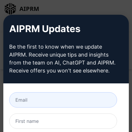
AIPRM
Inicio de sesión
Instalar gratis
AIPRM Updates
Be the first to know when we update
AIPRM. Receive unique tips and insights
Open
from the team on AI, ChatGPT and AIPRM.
Receive offers you won't see elsewhere.
Pruebe este
prompt de
Claude
ahora