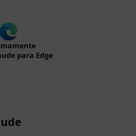
imamente
aude para Edge
aude