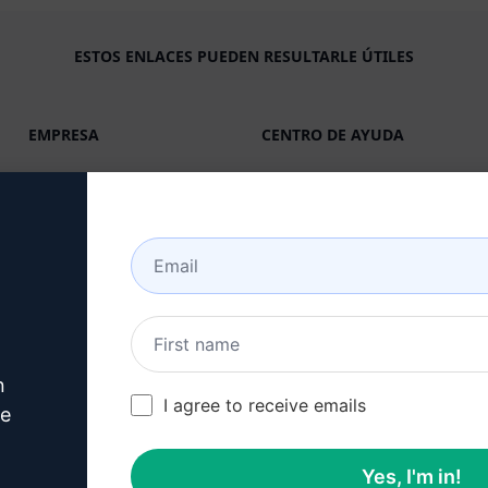
ESTOS ENLACES PUEDEN RESULTARLE ÚTILES
EMPRESA
CENTRO DE AYUDA
Acerca de
Tutoriales
Industrias (en)
Comunidad de usuarios
(en)
Características
Estado (en)
IA Generativa
Facturación y FAQ (en)
Precios en solitario (en)
n
Precios por equipo (en)
I agree to receive emails
ve
Blog (en)
Yes, I'm in!