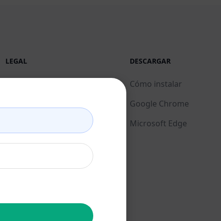
LEGAL
DESCARGAR
Política de privacidad
Cómo instalar
(en)
Google Chrome
Política de uso
Microsoft Edge
aceptable (en)
Condiciones de uso (en)
Términos de las
extensiones del
navegador (en)
Condiciones de