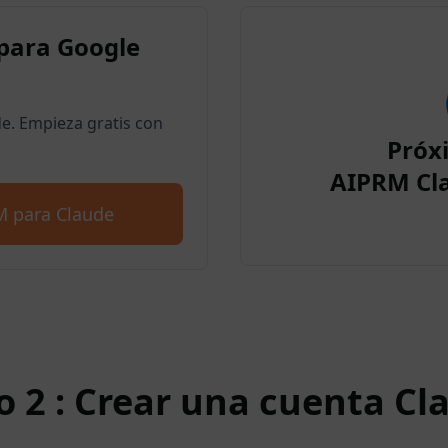
para Google
. Empieza gratis con
Próx
AIPRM Cl
M para Claude
o 2 : Crear una cuenta Cl