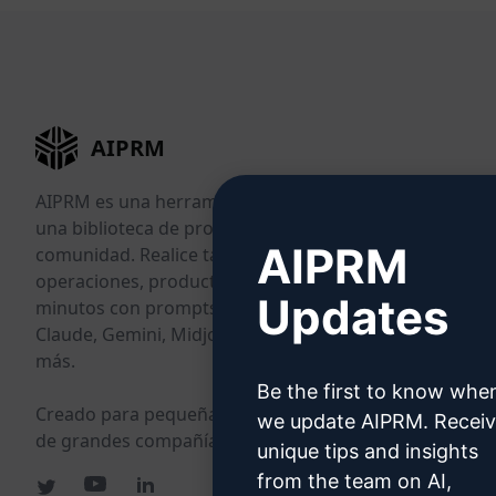
AIPRM
AIPRM es una herramienta de gestión de prompts y
una biblioteca de prompts impulsada por la
AIPRM
comunidad. Realice tareas de marketing, ventas,
operaciones, productividad y atención al cliente en
Updates
minutos con prompts listos para usar en ChatGPT,
Claude, Gemini, Midjourney, GPT Image y muchos
más.
Be the first to know whe
Creado para pequeñas empresas. Con la confianza
we update AIPRM. Recei
de grandes compañías.
unique tips and insights
from the team on AI,