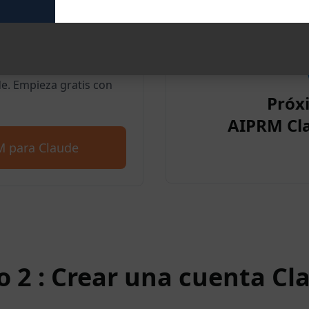
para Google
. Empieza gratis con
Próx
AIPRM Cl
M para Claude
o 2 : Crear una cuenta Cl