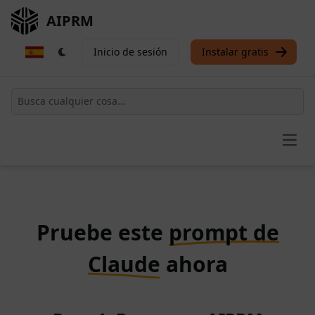
AIPRM
Inicio de sesión
Instalar gratis
Open
Pruebe este
prompt de
Claude
ahora