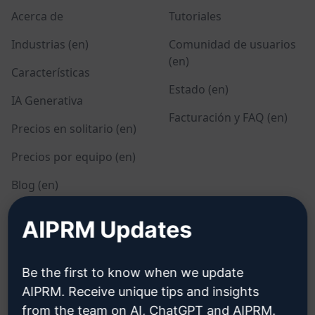
Acerca de
Tutoriales
Industrias (en)
Comunidad de usuarios
(en)
Características
Estado (en)
IA Generativa
Facturación y FAQ (en)
Precios en solitario (en)
Precios por equipo (en)
Blog (en)
AIPRM Updates
LEGAL
DESCARGAR
Política de privacidad
Cómo instalar
Be the first to know when we update
(en)
AIPRM. Receive unique tips and insights
Google Chrome
from the team on AI, ChatGPT and AIPRM.
Política de uso aceptable