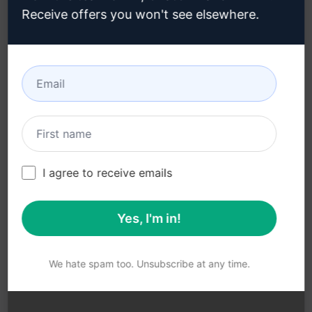
Microsoft Edge
(en)
Receive offers you won't see elsewhere.
Condiciones de uso (en)
Términos de las
extensiones del
navegador (en)
Condiciones de
facturación (en)
I agree to receive emails
Yes, I'm in!
© 2026
All logos, trademarks, and registered trademarks are the
property of their respective owners.
AIPRM and other related brand names are registered
We hate spam too. Unsubscribe at any time.
trademarks and are protected by international trademark
laws.
Registered trademarks include USPTO 97778465, 97866052