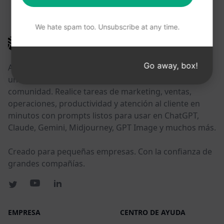
ESTOS ENLACES PUEDEN RESULTARLE ÚTILES
We hate spam too. Unsubscribe at any time.
AIPRM
Go away, box!
AIPRM es una herramienta de gestión de prompts y
una biblioteca de prompts impulsada por la
comunidad. Realice tareas de marketing, ventas,
operaciones, productividad y atención al cliente en
minutos con prompts listos para usar en ChatGPT,
Claude, Gemini, Midjourney, GPT Image y muchos más.
Creado para pequeñas empresas. Con la confianza de
grandes compañías.
EMPRESA
CENTRO DE AYUDA