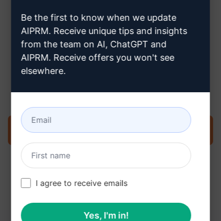
crear una cuenta Claude
Be the first to know when we update
AIPRM. Receive unique tips and insights
from the team on AI, ChatGPT and
AIPRM. Receive offers you won't see
Paso 3 : Utiliza el Prompt en tu
elsewhere.
Claude
Pruebe ahora en Claude
I agree to receive emails
Yes, I'm in!