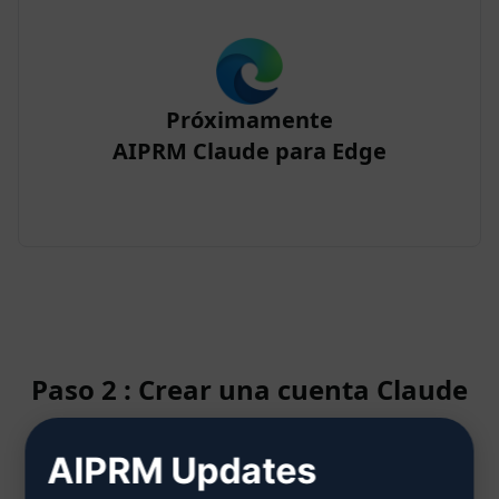
Próximamente
AIPRM Claude para Edge
Paso 2 : Crear una cuenta Claude
AIPRM Updates
Haga clic aquí para saber cómo