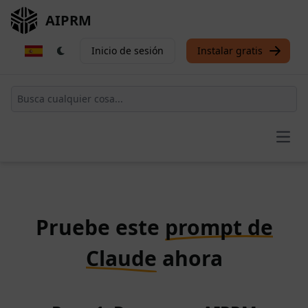
AIPRM
Inicio de sesión
Instalar gratis
Open
Pruebe este
prompt de
Claude
ahora