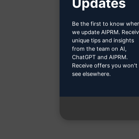
Updates
Haga cl
Be the first to know whe
we update AIPRM. Recei
unique tips and insights
from the team on AI,
Paso 3
ChatGPT and AIPRM.
Receive offers you won't
see elsewhere.