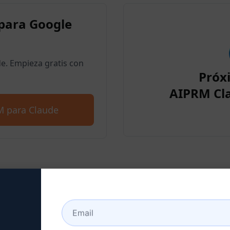
para Google
. Empieza gratis con
Próx
AIPRM Cl
M para Claude
o 2 : Crear una cuenta Cl