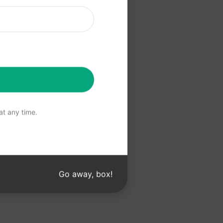
a Claude
 Claude
t any time.
Go away, box!