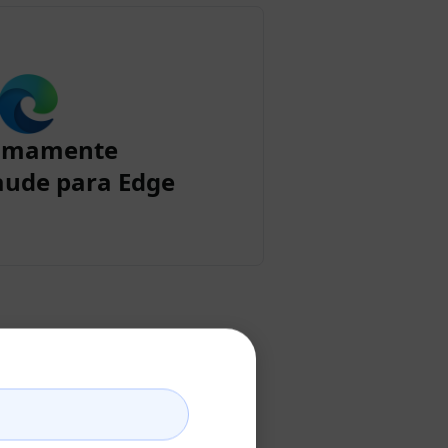
imamente
aude para Edge
aude