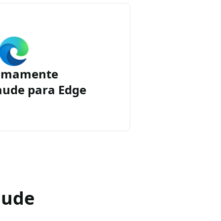
imamente
aude para Edge
aude