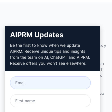
AIPRM
AIPRM Updates
Be the first to know when we update
AIPRM es una herramienta de gestión de prompts y
AIPRM. Receive unique tips and insights
una biblioteca de prompts impulsada por la
from the team on AI, ChatGPT and AIPRM.
comunidad. Realice tareas de marketing, ventas,
Receive offers you won't see elsewhere.
operaciones, productividad y atención al cliente en
minutos con prompts listos para usar en ChatGPT,
Claude, Gemini, Midjourney, GPT Image y muchos
más.
Creado para pequeñas empresas. Con la confianza
de grandes compañías.