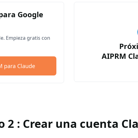
para Google
. Empieza gratis con
Próx
AIPRM Cl
M para Claude
o 2 : Crear una cuenta Cl