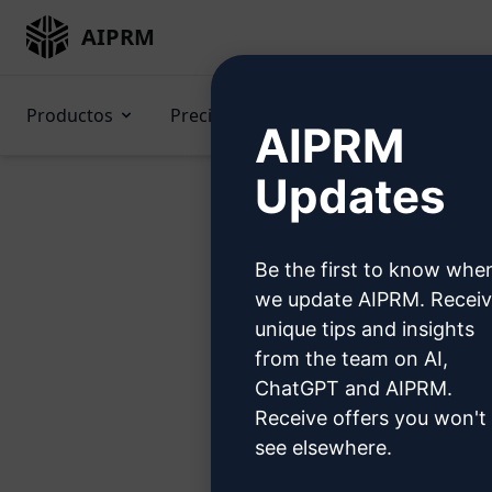
AIPRM
Productos
Precios
Prompts
GPTs (
AIPRM
Updates
Be the first to know whe
Prueb
we update AIPRM. Recei
unique tips and insights
from the team on AI,
ChatGPT and AIPRM.
Receive offers you won't
Paso 1:
see elsewhere.