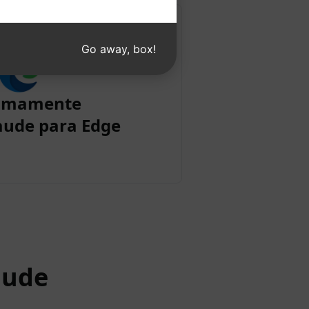
Go away, box!
imamente
aude para Edge
aude