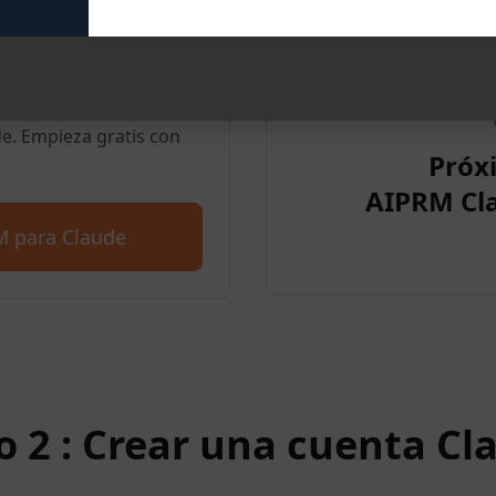
para Google
. Empieza gratis con
Próx
AIPRM Cl
M para Claude
o 2 : Crear una cuenta Cl