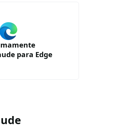
imamente
aude para Edge
aude