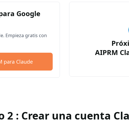
para Google
. Empieza gratis con
Próx
AIPRM Cl
M para Claude
o 2 : Crear una cuenta Cl