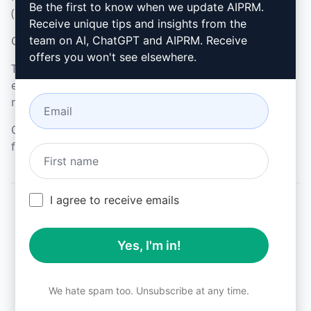
Microsoft Edge
Be the first to know when we update AIPRM.
(en)
Receive unique tips and insights from the
Condiciones de uso (en)
team on AI, ChatGPT and AIPRM. Receive
offers you won't see elsewhere.
Términos de las
extensiones del
navegador (en)
Condiciones de
facturación (en)
I agree to receive emails
© 2026
All logos, trademarks, and registered trademarks are the
Yes, I'm in!
property of their respective owners.
AIPRM and other related brand names are registered
trademarks and are protected by international trademark
laws.
We hate spam too. Unsubscribe at any time.
Registered trademarks include USPTO 97778465, 97866052