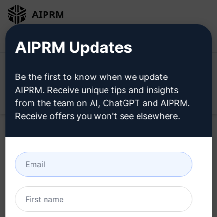
AIPRM
Inicio de sesión
Instalar gratis
AIPRM Updates
Be the first to know when we update
AIPRM. Receive unique tips and insights
Open
from the team on AI, ChatGPT and AIPRM.
Receive offers you won't see elsewhere.
Pruebe este
prompt de
Claude
ahora