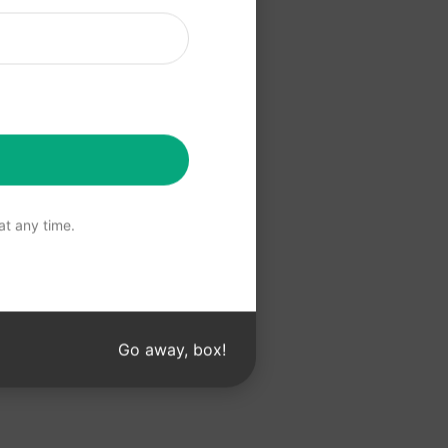
a Claude
 Claude
t any time.
Go away, box!