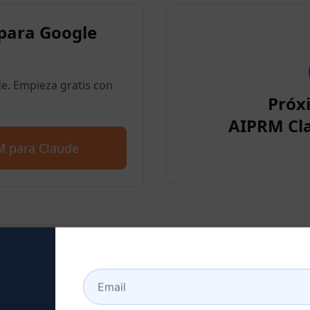
para Google
. Empieza gratis con
Próx
AIPRM Cl
M para Claude
o 2 : Crear una cuenta Cl