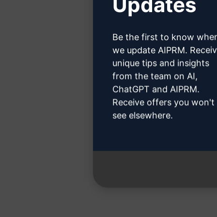
Updates
Haga cl
Be the first to know whe
we update AIPRM. Recei
unique tips and insights
from the team on AI,
Paso 3
ChatGPT and AIPRM.
Receive offers you won't
see elsewhere.