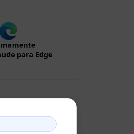
imamente
aude para Edge
aude