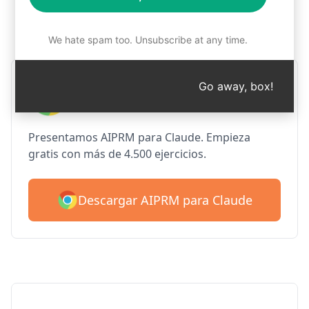
Paso 1: Descargar AIPRM
gratuitamente
We hate spam too. Unsubscribe at any time.
AIPRM Claude para Google
Go away, box!
Chrome
Presentamos AIPRM para Claude. Empieza
gratis con más de 4.500 ejercicios.
Descargar AIPRM para Claude