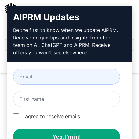
AIPRM
AIPRM Updates
Inicio de sesión
Instalar gratis
Be the first to know when we update AIPRM.
Receive unique tips and insights from the
team on AI, ChatGPT and AIPRM. Receive
offers you won't see elsewhere.
Open
Pruebe este
prompt de
Claude
ahora
I agree to receive emails
Yes, I'm in!