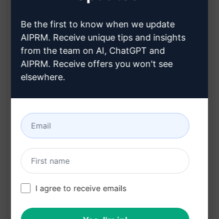
ejemplo, blog)
Ayuda a identificar la audiencia objetivo
Be the first to know when we update
(persona)
AIPRM. Receive unique tips and insights
from the team on AI, ChatGPT and
Beneficios:
AIPRM. Receive offers you won't see
elsewhere.
Ahorra tiempo al proporcionar plantillas listas
para usar
Facilita la creación de contenido en coreano
Permite personalizar las plantillas según el
propósito y la audiencia
Ideal para bloggers, escritores y profesionales
de marketing que buscan contenido en
I agree to receive emails
coreano de calidad
¡Prueba este prompt en ChatGPT para crear