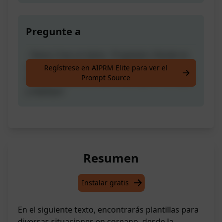
Pregunte a
- Tema: Crea un tema - Propósito: Dónde se
utilizará esta publicación (Ej: Blog) - Persona:
Regístrese en AIPRM Elite para ver el
Prompt Source
A quién te gustaría que se ponga en su lugar
y explique
Resumen
Instalar gratis
En el siguiente texto, encontrarás plantillas para
diversas situaciones en coreano, desde la