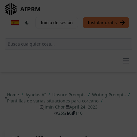
AIPRM
Inicio de sesión
Instalar gratis
Open
Home
/
Ayudas AI
/
Unsure Prompts
/
Writing Prompts
/
Plantillas de varias situaciones para coreano
/
Jimin Chon
April 24, 2023
259
0
110