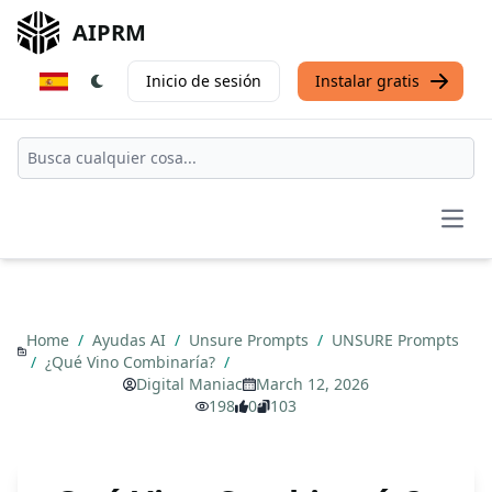
AIPRM
Inicio de sesión
Instalar gratis
Open
Home
/
Ayudas AI
/
Unsure Prompts
/
UNSURE Prompts
/
¿Qué Vino Combinaría?
/
Digital Maniac
March 12, 2026
198
0
103