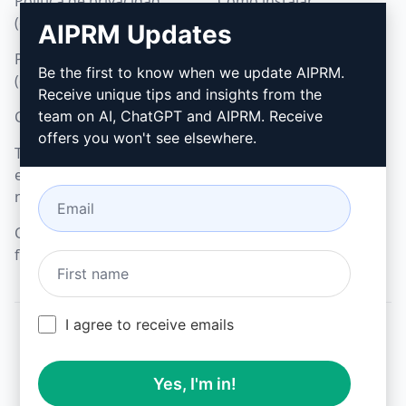
Política de privacidad
Cómo instalar
(en)
AIPRM Updates
Google Chrome
Política de uso aceptable
Microsoft Edge
Be the first to know when we update AIPRM.
(en)
Receive unique tips and insights from the
Condiciones de uso (en)
team on AI, ChatGPT and AIPRM. Receive
offers you won't see elsewhere.
Términos de las
extensiones del
navegador (en)
Condiciones de
facturación (en)
I agree to receive emails
© 2026
All logos, trademarks, and registered trademarks are the
Yes, I'm in!
property of their respective owners.
AIPRM and other related brand names are registered