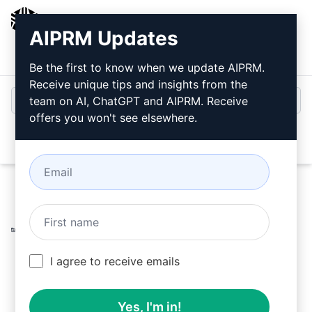
AIPRM
AIPRM Updates
Inicio de sesión
Instalar gratis
Be the first to know when we update AIPRM.
Receive unique tips and insights from the
team on AI, ChatGPT and AIPRM. Receive
offers you won't see elsewhere.
Open
Home
/
Ayudas AI
/
SoftwareEngineering Prompts
/
Backend Development Prompts
/
Aprende a programar en
Python
/
林志偉
June 8, 2024
I agree to receive emails
147
0
60
Yes, I'm in!