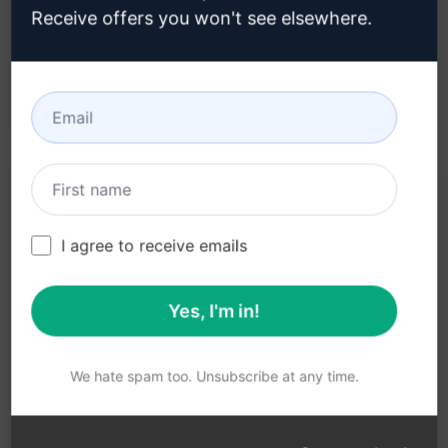
Receive offers you won't see elsewhere.
Genera tráfico: Atrae a más visitantes al sitio
web con contenido web interactivo y
cautivador.
Descripción:
I agree to receive emails
[TBD - TO BE DESCRIBED]
Yes, I'm in!
Prueba en Claude
Prueba en ChatGPT
We hate spam too. Unsubscribe at any time.
Estadísticas Prompt
11,799
0
9,303