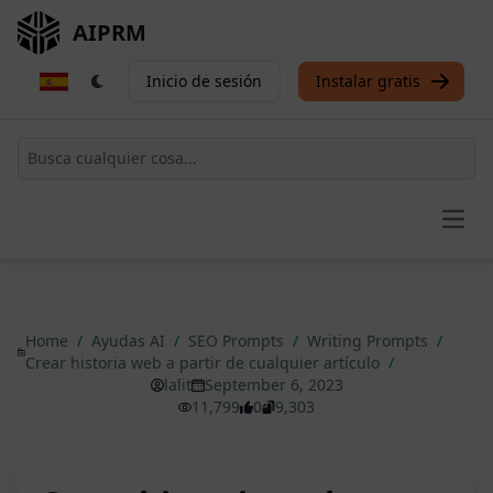
AIPRM
Inicio de sesión
Instalar gratis
Open
Home
/
Ayudas AI
/
SEO Prompts
/
Writing Prompts
/
Crear historia web a partir de cualquier artículo
/
lalit
September 6, 2023
11,799
0
9,303