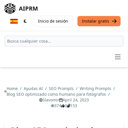
AIPRM
Inicio de sesión
Instalar gratis
Open
Home
/
Ayudas AI
/
SEO Prompts
/
Writing Prompts
/
Blog SEO optimizado como humano para fotógrafos
/
Slavomir
April 24, 2023
374
0
153