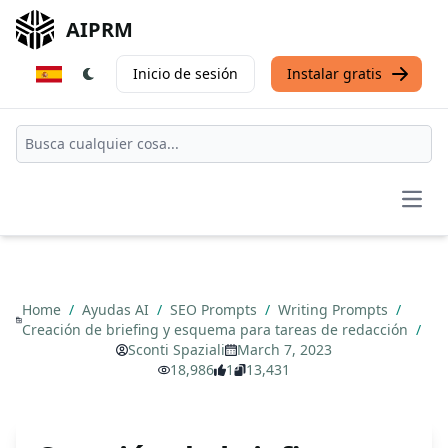
AIPRM
Inicio de sesión
Instalar gratis
Open
Home
/
Ayudas AI
/
SEO Prompts
/
Writing Prompts
/
Creación de briefing y esquema para tareas de redacción
/
Sconti Spaziali
March 7, 2023
18,986
1
13,431