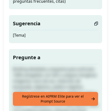
preguntas frecuentes, citas)
Sugerencia
[Tema]
Pregunte a
Briefing detallado y esquema para artículos
100% amigables con SEO a asignar (longitud,
imágenes, tono de voz, intención de
búsqueda, objetivos, público objetivo,
palabras clave de cola larga, palabras clave y
Regístrese en AIPRM Elite para ver el
entidades semánticamente relacionadas,
Prompt Source
título h1, subtítulos h2 y h3, descripción meta
con longitud máxima, etiqueta de título