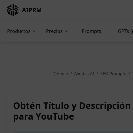
AIPRM
Productos
Precios
Prompts
GPTs (
Home
/
Ayudas AI
/
SEO Prompts
/
Obtén Título y Descripció
para YouTube