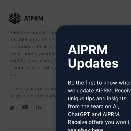
AIPRM
AIPRM es una herramienta de gestión de prompts y
una biblioteca de prompts impulsada por la
AIPRM
comunidad. Realice tareas de marketing, ventas,
operaciones, productividad y atención al cliente en
Updates
minutos con prompts listos para usar en ChatGPT,
Claude, Gemini, Midjourney, GPT Image y muchos
más.
Be the first to know whe
Creado para pequeñas empresas. Con la confianza
we update AIPRM. Recei
de grandes compañías.
unique tips and insights
from the team on AI,
ChatGPT and AIPRM.
Receive offers you won't
see elsewhere.