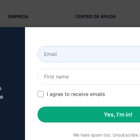
EMPRESA
CENTRO DE AYUDA
Acerca de
Tutoriales
Industrias (en)
Comunidad de usuarios
(en)
Características
Estado (en)
IA Generativa
Facturación y FAQ (en)
Precios en solitario (en)
n
Precios por equipo (en)
I agree to receive emails
ve
Blog (en)
Yes, I'm in!
We hate spam too. Unsubscribe a