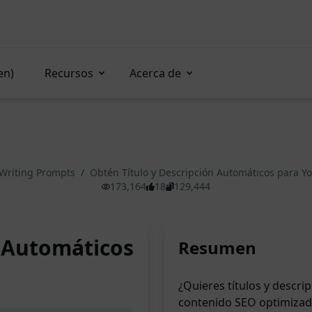
en)
Recursos
Acerca de
Writing Prompts
/
Obtén Título y Descripción Automáticos para 
173,164
18
129,444
n Automáticos
Resumen
¿Quieres títulos y descr
contenido SEO optimizado 