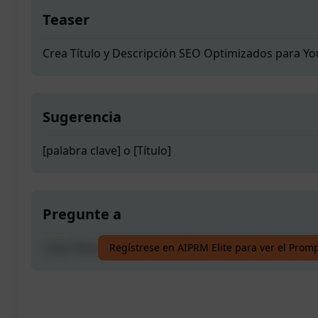
Teaser
Crea Título y Descripción SEO Optimizados para Y
Sugerencia
[palabra clave] o [Título]
Pregunte a
Crea Título y Descripción SEO Optimizados para Y
Regístrese en AIPRM Elite para ver el Prom