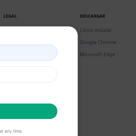
LEGAL
DESCARGAR
Política de privacidad
Cómo instalar
(en)
Google Chrome
Política de uso
Microsoft Edge
aceptable (en)
Condiciones de uso (en)
Términos de las
extensiones del
navegador (en)
Condiciones de
facturación (en)
t any time.