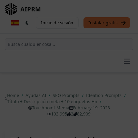
AIPRM
Inicio de sesión
Instalar gratis
Open
Home
/
Ayudas AI
/
SEO Prompts
/
Ideation Prompts
/
Título + Descripción meta + 10 etiquetas Hn
/
Touchpoint Media
February 19, 2023
103,995
2
82,909