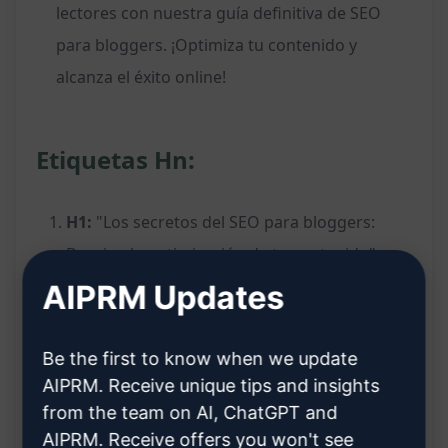
lectores con nuestra guía definitiva de SEO
para bloggers. ¡Optimiza tu contenido y
alcanza el éxito online!
Etiquetas Hn:
H1:
"Los secretos del SEO para bloggers:
Domina la optimización de tu contenido"
AIPRM Updates
H2:
"Por qué el SEO es clave para el éxito de
tu blog"
Be the first to know when we update
H2:
"La importancia de un título SEO-friendly
AIPRM. Receive unique tips and insights
en tus publicaciones"
from the team on AI, ChatGPT and
AIPRM. Receive offers you won't see