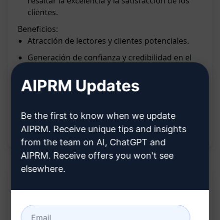
resaltar la excelencia y la satisfacción de los
clientes.
Beneficios:
Atracción de lectores y clientes potenciales.
Generación de confianza y credibilidad en el
servicio o producto.
AIPRM Updates
Destacar la satisfacción de los clientes de
manera efectiva.
Resaltar la calidad y excelencia del servicio a
Be the first to know when we update
través de testimonios elogiosos.
AIPRM. Receive unique tips and insights
from the team on AI, ChatGPT and
AIPRM. Receive offers you won't see
elsewhere.
Descripción: