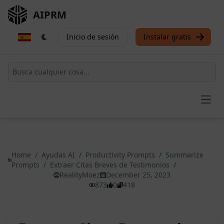
AIPRM
Inicio de sesión
Instalar gratis
Open
Home
/
Ayudas AI
/
Productivity Prompts
/
Summarize
Prompts
/
Extraer Citas Breves de Testimonios
/
RealityMoez
December 25, 2023
873
0
418