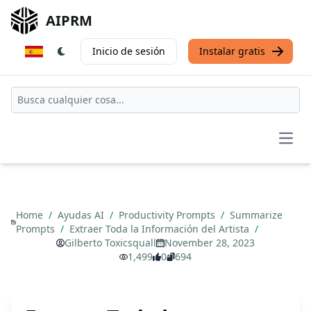
AIPRM
Inicio de sesión
Instalar gratis
Open
Home
/
Ayudas AI
/
Productivity Prompts
/
Summarize
Prompts
/
Extraer Toda la Información del Artista
/
Gilberto Toxicsquall
November 28, 2023
1,499
0
694