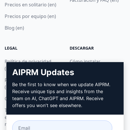
Precios en solitario (en)
Precios por equipo (en)
Blog (en)
LEGAL
DESCARGAR
Política de privacidad
Cómo instalar
(en)
AIPRM Updates
Google Chrome
Política de uso aceptable
Microsoft Edge
Be the first to know when we update AIPRM.
(en)
Receive unique tips and insights from the
Condiciones de uso (en)
team on AI, ChatGPT and AIPRM. Receive
offers you won't see elsewhere.
Términos de las
extensiones del
navegador (en)