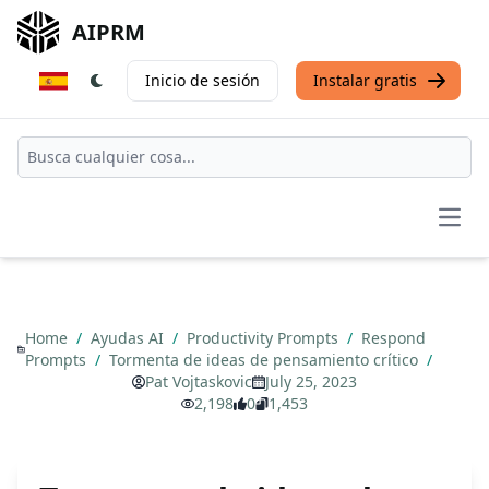
AIPRM
Inicio de sesión
Instalar gratis
Open
Home
/
Ayudas AI
/
Productivity Prompts
/
Respond
Prompts
/
Tormenta de ideas de pensamiento crítico
/
Pat Vojtaskovic
July 25, 2023
2,198
0
1,453