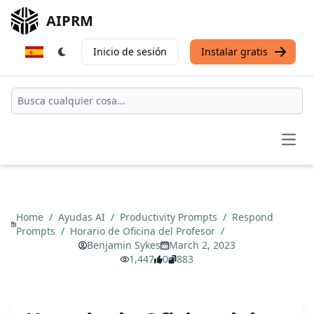
AIPRM
Inicio de sesión
Instalar gratis
Open
Home
/
Ayudas AI
/
Productivity Prompts
/
Respond
Prompts
/
Horario de Oficina del Profesor
/
Benjamin Sykes
March 2, 2023
1,447
0
883