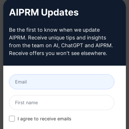
AIPRM Updates
LEGAL
DESCARGAR
Política de privacidad
Cómo instalar
Be the first to know when we update
(en)
AIPRM. Receive unique tips and insights
Google Chrome
from the team on AI, ChatGPT and AIPRM.
Política de uso aceptable
Microsoft Edge
(en)
Receive offers you won't see elsewhere.
Condiciones de uso (en)
Términos de las
extensiones del
navegador (en)
Condiciones de
facturación (en)
I agree to receive emails