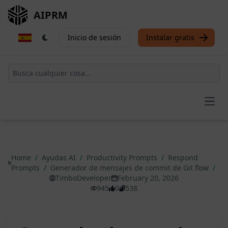
AIPRM
Inicio de sesión
Instalar gratis
Open
Home
/
Ayudas AI
/
Productivity Prompts
/
Respond
Prompts
/
Generador de mensajes de commit de Git flow
/
TimboDeveloper
February 20, 2026
945
0
538