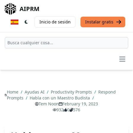
AIPRM
Inicio de sesión
Instalar gratis
Open
Home
/
Ayudas AI
/
Productivity Prompts
/
Respond
Prompts
/
Habla con un Maestro Budista
/
Tem Noon
February 19, 2023
932
0
576