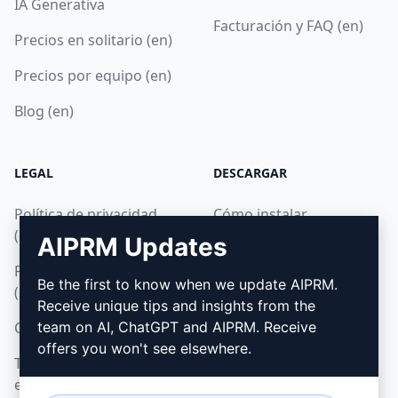
IA Generativa
Facturación y FAQ (en)
Precios en solitario (en)
Precios por equipo (en)
Blog (en)
LEGAL
DESCARGAR
Política de privacidad
Cómo instalar
(en)
AIPRM Updates
Google Chrome
Política de uso aceptable
Microsoft Edge
Be the first to know when we update AIPRM.
(en)
Receive unique tips and insights from the
Condiciones de uso (en)
team on AI, ChatGPT and AIPRM. Receive
offers you won't see elsewhere.
Términos de las
extensiones del