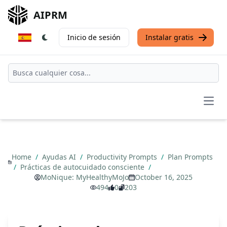
AIPRM
Inicio de sesión
Instalar gratis
Open
Home
/
Ayudas AI
/
Productivity Prompts
/
Plan Prompts
/
Prácticas de autocuidado consciente
/
MoNique: MyHealthyMoJo
October 16, 2025
494
0
203