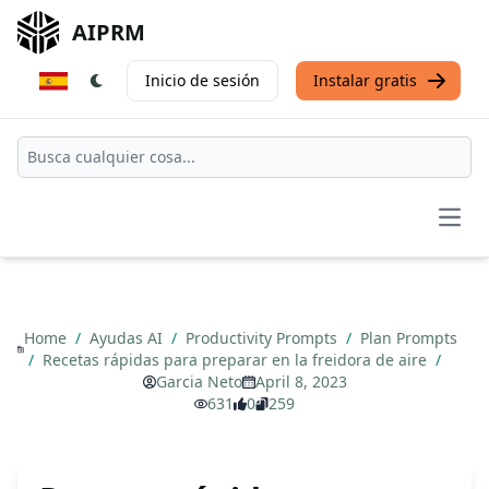
AIPRM
Inicio de sesión
Instalar gratis
Open
Home
/
Ayudas AI
/
Productivity Prompts
/
Plan Prompts
/
Recetas rápidas para preparar en la freidora de aire
/
Garcia Neto
April 8, 2023
631
0
259