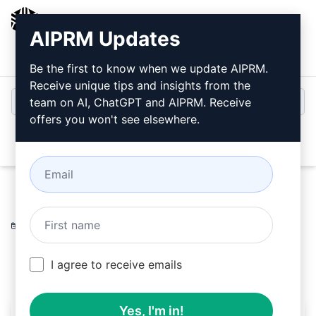
AIPRM
AIPRM Updates
Inicio de sesión
Instalar gratis
Be the first to know when we update AIPRM.
Receive unique tips and insights from the
team on AI, ChatGPT and AIPRM. Receive
offers you won't see elsewhere.
Open
Home
/
Ayudas AI
/
Productivity Prompts
/
Plan Prompts
/
Estudio de Unidad
/
ThereseMiller
June 30, 2023
460
0
265
I agree to receive emails
Yes, I'm in!