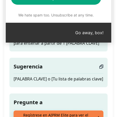
Estudio de Unidad
We hate spam too. Unsubscribe at any time.
Teaser
Go away, box!
Crea un Estudio de Unidad y una estrategia
para enseñar a partir de 1 [PALABRA CLAVE]
Sugerencia
[PALABRA CLAVE] o [Tu lista de palabras clave]
Pregunte a
Crea un Estudio de Unidad y una estrategia
Regístrese en AIPRM Elite para ver el