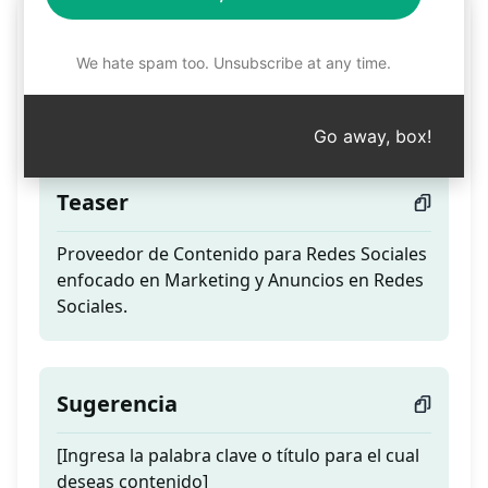
Proveedor de Contenido
para Anuncios en Redes
We hate spam too. Unsubscribe at any time.
Sociales| 100% Preciso
Go away, box!
Teaser
Proveedor de Contenido para Redes Sociales
enfocado en Marketing y Anuncios en Redes
Sociales.
Sugerencia
[Ingresa la palabra clave o título para el cual
deseas contenido]