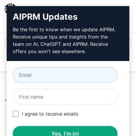
AIPRM
AIPRM Updates
Inicio de sesión
Instalar gratis
Be the first to know when we update AIPRM.
Receive unique tips and insights from the
team on AI, ChatGPT and AIPRM. Receive
offers you won't see elsewhere.
Open
Home
/
Ayudas AI
/
Marketing Prompts
/
Social Media
Prompts
/
Proveedor de Contenido para Anuncios en Redes
Sociales| 100% Preciso
/
Sudheer Rao
October 3, 2024
I agree to receive emails
1,021
0
663
Yes, I'm in!